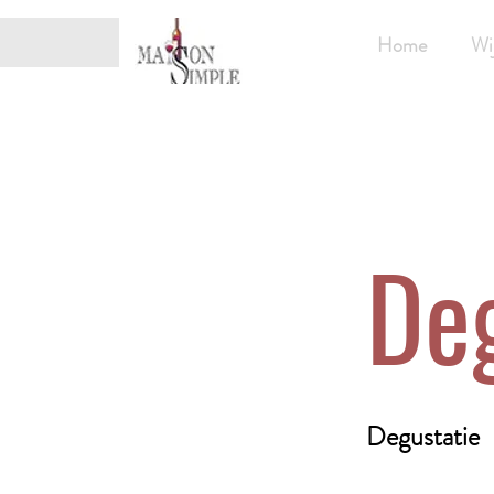
Home
Wi
De
Degustatie