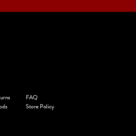
turns
FAQ
ods
Store Policy