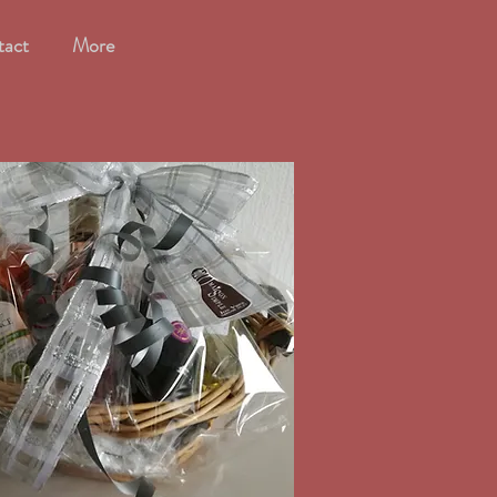
tact
More