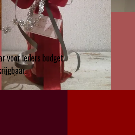
r voor ieders budget.
rijgbaar.