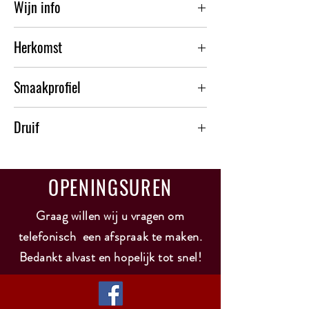
Wijn info
Kleur : lichtgeel
Herkomst
Geur : citrus, pomàpelmoes, groene appel,
peer, ananas
Italië - Toscane
Smaak : lichtzurige aanzet, citrus, zachte zuren
Smaakprofiel
ook in de afdronk.
Alcohol : 13 %
Fris en zacht
Druif : chardonnay, sauvignon, grecheto
Druif
Past bij : vette vis, romige sauzen
chardonnay
sauvignon
OPENINGSUREN
grecheto
Graag willen wij u vragen om
telefonisch een afspraak te maken.
Bedankt alvast en hopelijk tot snel!