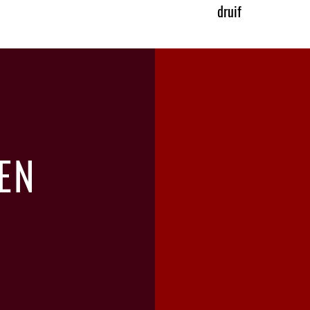
druif
syrah 100 %
EN