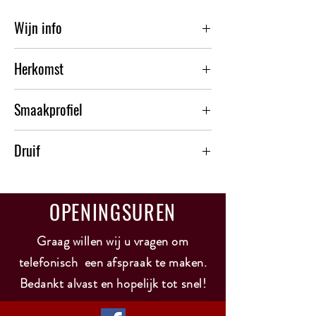
Wijn info
Kleur : goudgeel
Herkomst
Geur : tropisch fruit, rijpe appel, meloen
Smaak : volle aanzet met smaken van tropisch fruit
Californië - Lodi
vanille, rijpe appel. Lange afdronk.
Smaakprofiel
Alcohol : 14,5 %
Past bij : gegrilde visgerechten, vis met botersaus,
Vol en fris
stoverijen, wit vlees, jonge harde kazen.
Druif
Bijzonderheden : 12 maanden nieuwe Franse eik
chardonnay 100 %
OPENINGSUREN
Graag willen wij u vragen om
telefonisch een afspraak te maken.
Bedankt alvast en hopelijk tot snel!