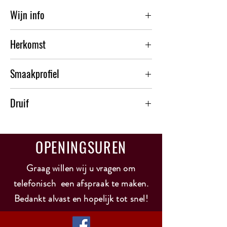
Wijn info
Kleur : lichtgeel
Herkomst
Geur : citrus, tropisch fruit
Smaak : fijne zuurtegraad, fris, evenwichtig
Oostenrijk - Wagram
Druif : alvarinho, arinto, fernão pires, sauvignon
Smaakprofiel
blanc, verdelho
Past bij : aperitief, salades, pasta, zeevruchten,
Fris en vol
mager vlees, gegrilde vis, vette kazen
Druif
alvarinho
arinto
OPENINGSUREN
fernão pires
sauvignon blanc
verdelho
Graag willen wij u vragen om
telefonisch een afspraak te maken.
Bedankt alvast en hopelijk tot snel!