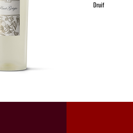
past bij : salades, visger
Druif
pinot grigio 100 %