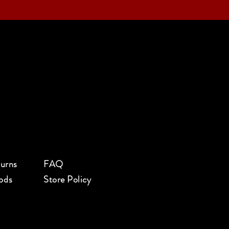
turns
FAQ
ods
Store Policy