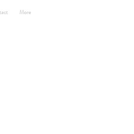
tact
More