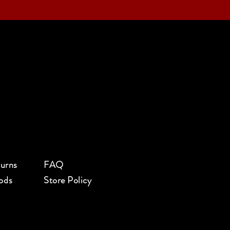
turns
FAQ
ods
Store Policy