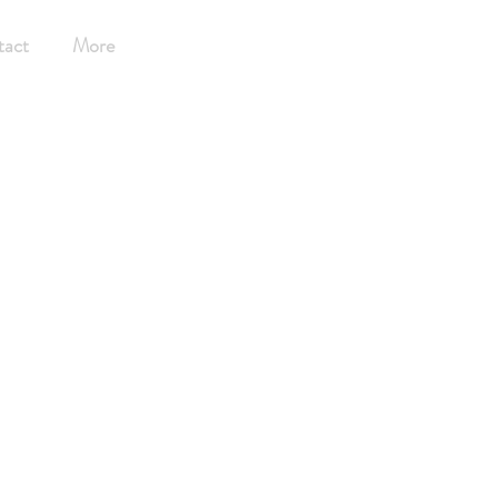
tact
More