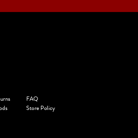
turns
FAQ
ods
Store Policy