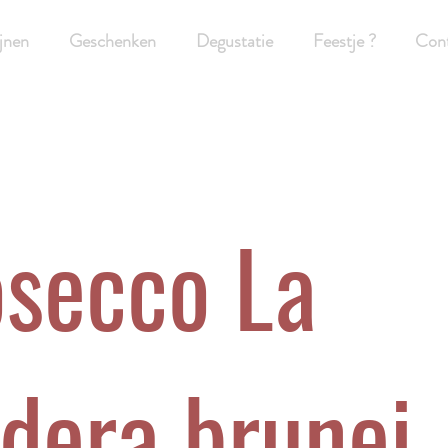
jnen
Geschenken
Degustatie
Feestje ?
Con
osecco La
dera brunei